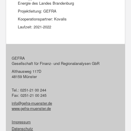
Energie des Landes Brandenburg
Projektleitung: GEFRA
Kooperationspartner: Kovalis
Laufzeit: 2021-2022
GEFRA
Gesellschaft für Finanz- und Regionalanalysen GbR
Althausweg 117D
48159 Münster
Tel.: 0251-21 00 244
Fax: 0251-21 00 245
info@gefra-muenster.de
www.gefra-muenster.de
Impressum
Datenschutz