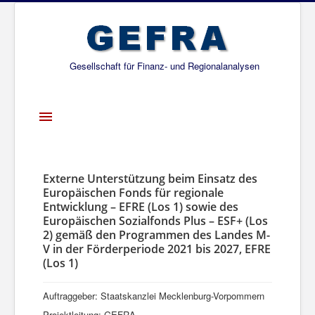
Gesellschaft für Finanz- und Regionalanalysen
Toggle
Navigation
Startseite
Über uns
Externe Unterstützung beim Einsatz des
Europäischen Fonds für regionale
Projekte
Entwicklung – EFRE (Los 1) sowie des
Europäischen Sozialfonds Plus – ESF+ (Los
Publikationen
2) gemäß den Programmen des Landes M-
V in der Förderperiode 2021 bis 2027, EFRE
Gesellschafter
(Los 1)
Netzwerk
Auftraggeber: Staatskanzlei Mecklenburg-Vorpommern
Projektleitung: GEFRA