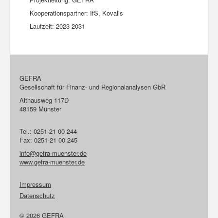
Kooperationspartner: IfS, Kovalis
Laufzeit: 2023-2031
GEFRA
Gesellschaft für Finanz- und Regionalanalysen GbR
Althausweg 117D
48159 Münster
Tel.: 0251-21 00 244
Fax: 0251-21 00 245
info@gefra-muenster.de
www.gefra-muenster.de
Impressum
Datenschutz
© 2026 GEFRA