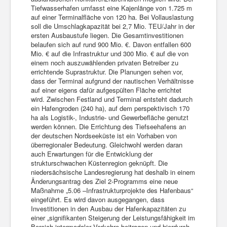
Tiefwasserhafen umfasst eine Kajenlänge von 1.725 m
auf einer Terminalfläche von 120 ha. Bei Vollauslastung
soll die Umschlagkapazität bei 2,7 Mio. TEU/Jahr in der
ersten Ausbaustufe liegen. Die Gesamtinvestitionen
belaufen sich auf rund 900 Mio. €. Davon entfallen 600
Mio. € auf die Infrastruktur und 300 Mio. € auf die von
einem noch auszuwählenden privaten Betreiber zu
errichtende Suprastruktur. Die Planungen sehen vor,
dass der Terminal aufgrund der nautischen Verhältnisse
auf einer eigens dafür aufgespülten Fläche errichtet
wird. Zwischen Festland und Terminal entsteht dadurch
ein Hafengroden (240 ha), auf dem perspektivisch 170
ha als Logistik-, Industrie- und Gewerbefläche genutzt
werden können. Die Errichtung des Tiefseehafens an
der deutschen Nordseeküste ist ein Vorhaben von
überregionaler Bedeutung. Gleichwohl werden daran
auch Erwartungen für die Entwicklung der
strukturschwachen Küstenregion geknüpft. Die
niedersächsische Landesregierung hat deshalb in einem
Änderungsantrag des Ziel 2-Programms eine neue
Maßnahme „5.06 –Infrastrukturprojekte des Hafenbaus“
eingeführt. Es wird davon ausgegangen, dass
Investitionen in den Ausbau der Hafenkapazitäten zu
einer „signifikanten Steigerung der Leistungsfähigkeit im
Bereich intermodaler Verkehre beitragen und hierdurch