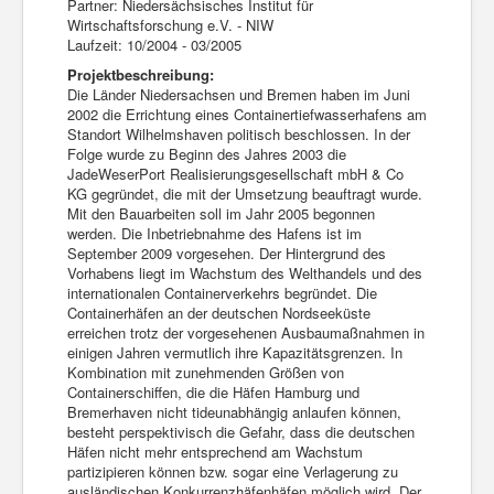
Partner: Niedersächsisches Institut für
Wirtschaftsforschung e.V. - NIW
Laufzeit: 10/2004 - 03/2005
Projektbeschreibung:
Die Länder Niedersachsen und Bremen haben im Juni
2002 die Errichtung eines Containertiefwasserhafens am
Standort Wilhelmshaven politisch beschlossen. In der
Folge wurde zu Beginn des Jahres 2003 die
JadeWeserPort Realisierungsgesellschaft mbH & Co
KG gegründet, die mit der Umsetzung beauftragt wurde.
Mit den Bauarbeiten soll im Jahr 2005 begonnen
werden. Die Inbetriebnahme des Hafens ist im
September 2009 vorgesehen. Der Hintergrund des
Vorhabens liegt im Wachstum des Welthandels und des
internationalen Containerverkehrs begründet. Die
Containerhäfen an der deutschen Nordseeküste
erreichen trotz der vorgesehenen Ausbaumaßnahmen in
einigen Jahren vermutlich ihre Kapazitätsgrenzen. In
Kombination mit zunehmenden Größen von
Containerschiffen, die die Häfen Hamburg und
Bremerhaven nicht tideunabhängig anlaufen können,
besteht perspektivisch die Gefahr, dass die deutschen
Häfen nicht mehr entsprechend am Wachstum
partizipieren können bzw. sogar eine Verlagerung zu
ausländischen Konkurrenzhäfenhäfen möglich wird. Der