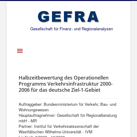
Gesellschaft für Finanz- und Regionalanalysen
Toggle
Navigation
Startseite
Über uns
Halbzeitbewertung des Operationellen
Programms Verkehrsinfrastruktur 2000-
Projekte
2006 für das deutsche Ziel-1-Gebiet
Publikationen
Auftraggeber: Bundesministerium für Verkehr, Bau- und
Gesellschafter
Wohnungswesen
Hauptauftragnehmer: Gesellschaft für Regionalberatung
Netzwerk
mbH - MR
Partner: Institut für Verkehrswissenschaft der
Westfälischen Wilhelms-Universität - IVM