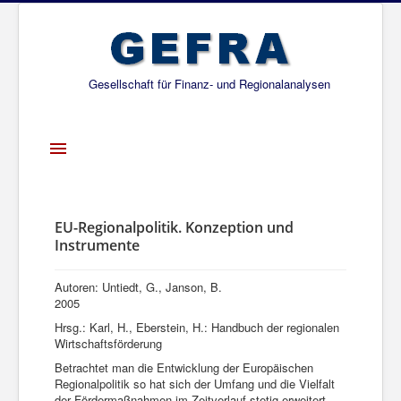
Gesellschaft für Finanz- und Regionalanalysen
Toggle
Navigation
Startseite
Über uns
EU-Regionalpolitik. Konzeption und
Instrumente
Projekte
Publikationen
Autoren: Untiedt, G., Janson, B.
2005
Gesellschafter
Hrsg.: Karl, H., Eberstein, H.: Handbuch der regionalen
Wirtschaftsförderung
Netzwerk
Betrachtet man die Entwicklung der Europäischen
Regionalpolitik so hat sich der Umfang und die Vielfalt
der Fördermaßnahmen im Zeitverlauf stetig erweitert.