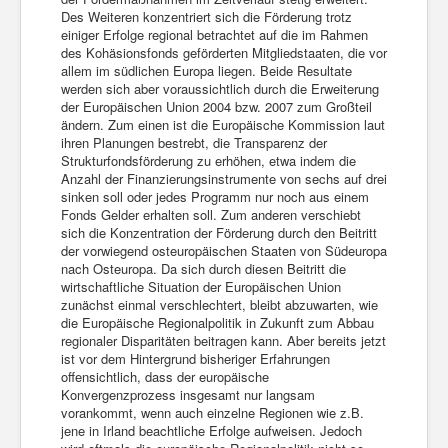
Des Weiteren konzentriert sich die Förderung trotz
einiger Erfolge regional betrachtet auf die im Rahmen
des Kohäsionsfonds geförderten Mitgliedstaaten, die vor
allem im südlichen Europa liegen. Beide Resultate
werden sich aber voraussichtlich durch die Erweiterung
der Europäischen Union 2004 bzw. 2007 zum Großteil
ändern. Zum einen ist die Europäische Kommission laut
ihren Planungen bestrebt, die Transparenz der
Strukturfondsförderung zu erhöhen, etwa indem die
Anzahl der Finanzierungsinstrumente von sechs auf drei
sinken soll oder jedes Programm nur noch aus einem
Fonds Gelder erhalten soll. Zum anderen verschiebt
sich die Konzentration der Förderung durch den Beitritt
der vorwiegend osteuropäischen Staaten von Südeuropa
nach Osteuropa. Da sich durch diesen Beitritt die
wirtschaftliche Situation der Europäischen Union
zunächst einmal verschlechtert, bleibt abzuwarten, wie
die Europäische Regionalpolitik in Zukunft zum Abbau
regionaler Disparitäten beitragen kann. Aber bereits jetzt
ist vor dem Hintergrund bisheriger Erfahrungen
offensichtlich, dass der europäische
Konvergenzprozess insgesamt nur langsam
vorankommt, wenn auch einzelne Regionen wie z.B.
jene in Irland beachtliche Erfolge aufweisen. Jedoch