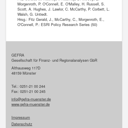
Morgenroth, P. O'Connell, E. O'Malley, H. Russell, S.
Scott, A. Hughes, J. Lawlor, C. McCarthy, P. Corbett, L.
Walsh, G. Untiedt.
Hrsg.: Fitz Gerald, J., McCarthy, C., Morgenroth, E.,
O'Connell, P.: ESRI Policy Research Series (50)
GEFRA
Gesellschaft für Finanz- und Regionalanalysen GbR
Althausweg 117D
48159 Münster
Tel.: 0251-21 00 244
Fax: 0251-21 00 245
info@gefra-muenster.de
www.gefra-muenster.de
Impressum
Datenschutz