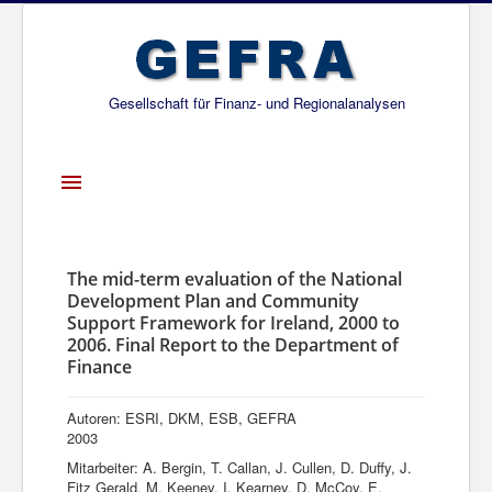
Gesellschaft für Finanz- und Regionalanalysen
Toggle
Navigation
Startseite
Über uns
The mid-term evaluation of the National
Development Plan and Community
Projekte
Support Framework for Ireland, 2000 to
2006. Final Report to the Department of
Publikationen
Finance
Gesellschafter
Autoren: ESRI, DKM, ESB, GEFRA
Netzwerk
2003
Mitarbeiter: A. Bergin, T. Callan, J. Cullen, D. Duffy, J.
Fitz Gerald, M. Keeney, I. Kearney, D. McCoy, E.