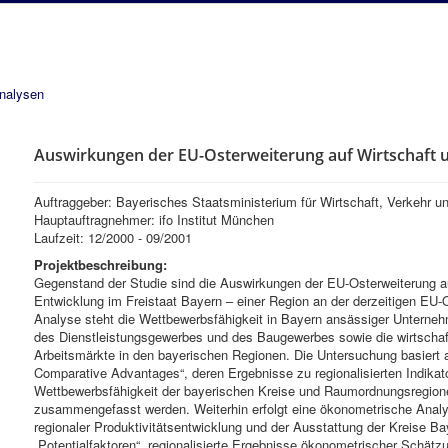
analysen
Auswirkungen der EU-Osterweiterung auf Wirtschaft 
Auftraggeber: Bayerisches Staatsministerium für Wirtschaft, Verkehr u
Hauptauftragnehmer: ifo Institut München
Laufzeit: 12/2000 - 09/2001
Projektbeschreibung:
Gegenstand der Studie sind die Auswirkungen der EU-Osterweiterung au
Entwicklung im Freistaat Bayern – einer Region an der derzeitigen EU-
Analyse steht die Wettbewerbsfähigkeit in Bayern ansässiger Unterne
des Dienstleistungsgewerbes und des Baugewerbes sowie die wirtschaft
Arbeitsmärkte in den bayerischen Regionen. Die Untersuchung basiert 
Comparative Advantages“, deren Ergebnisse zu regionalisierten Indikato
Wettbewerbsfähigkeit der bayerischen Kreise und Raumordnungsregione
zusammengefasst werden. Weiterhin erfolgt eine ökonometrische An
regionaler Produktivitätsentwicklung und der Ausstattung der Kreise B
„Potentialfaktoren“, regionalisierte Ergebnisse ökonometrischer Schät