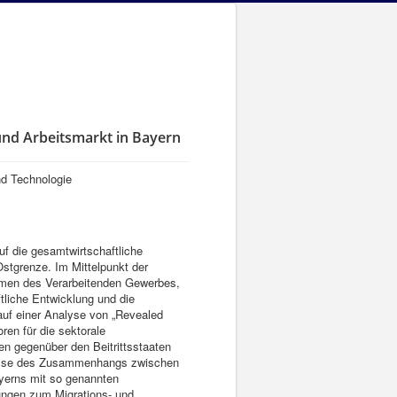
und Arbeitsmarkt in Bayern
nd Technologie
f die gesamtwirtschaftliche
Ostgrenze. Im Mittelpunkt der
hmen des Verarbeitenden Gewerbes,
liche Entwicklung und die
auf einer Analyse von „Revealed
ren für die sektorale
n gegenüber den Beitrittsstaaten
alyse des Zusammenhangs zwischen
ayerns mit so genannten
zungen zum Migrations- und