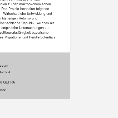
 Studien zu den makroökonomischen
 Das Projekt beinhaltet folgende
0 - Wirtschaftliche Entwicklung und
en bisherigen Reform- und
 Tschechische Republik, welches als
ige empirische Untersuchungen zu
Wettbewerbsfähigkeit bayerischer
es Migrations- und Pendlerpotentials
essum
schutz
26 GEFRA
 oben