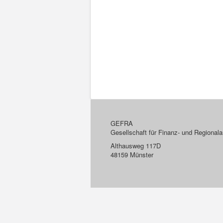
GEFRA
Gesellschaft für Finanz- und Regiona
Althausweg 117D
48159 Münster