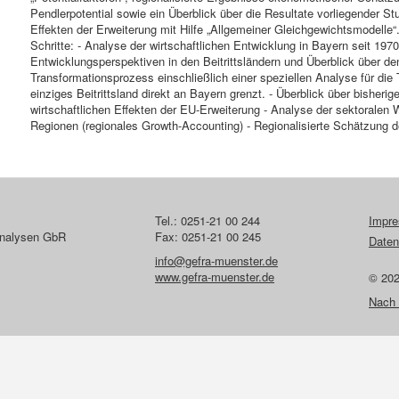
Pendlerpotential sowie ein Überblick über die Resultate vorliegender
Effekten der Erweiterung mit Hilfe „Allgemeiner Gleichgewichtsmodelle“.
Schritte: - Analyse der wirtschaftlichen Entwicklung in Bayern seit 197
Entwicklungsperspektiven in den Beitrittsländern und Überblick über d
Transformationsprozess einschließlich einer speziellen Analyse für die
einziges Beitrittsland direkt an Bayern grenzt. - Überblick über bisher
wirtschaftlichen Effekten der EU-Erweiterung - Analyse der sektoralen 
Regionen (regionales Growth-Accounting) - Regionalisierte Schätzung d
Tel.: 0251-21 00 244
Impr
lanalysen GbR
Fax: 0251-21 00 245
Daten
info@gefra-muenster.de
www.gefra-muenster.de
© 20
Nach