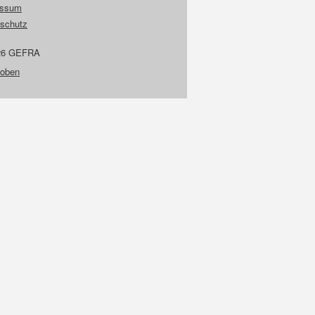
essum
schutz
26 GEFRA
 oben