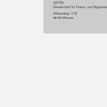
GEFRA
Gesellschaft für Finanz- und Regiona
Althausweg 117D
48159 Münster