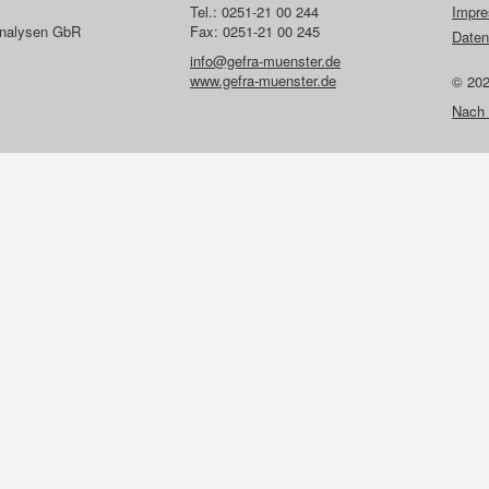
Tel.: 0251-21 00 244
Impr
lanalysen GbR
Fax: 0251-21 00 245
Daten
info@gefra-muenster.de
www.gefra-muenster.de
© 20
Nach