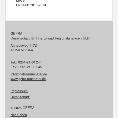
Meyer
Laufzeit:
2013-2024
GEFRA
Gesellschaft für Finanz- und Regionalanalysen GbR
Althausweg 117D
48159 Münster
Tel.: 0251-21 00 244
Fax: 0251-21 00 245
info@gefra-muenster.de
www.gefra-muenster.de
Impressum
Datenschutz
© 2026 GEFRA
Nach oben