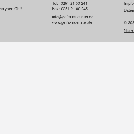
Tel.: 0251-21 00 244
Impr
lanalysen GbR
Fax: 0251-21 00 245
Daten
info@gefra-muenster.de
www.gefra-muenster.de
© 20
Nach