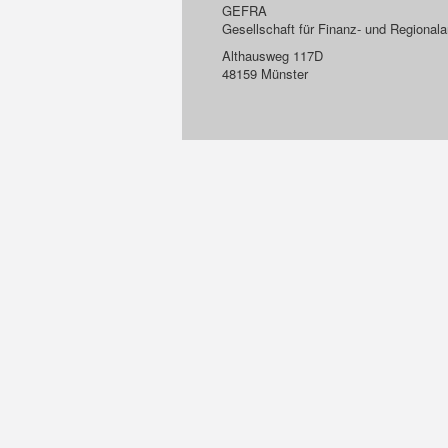
GEFRA
Gesellschaft für Finanz- und Regiona
Althausweg 117D
48159 Münster