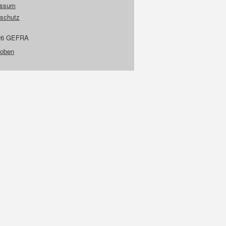
essum
schutz
26 GEFRA
 oben