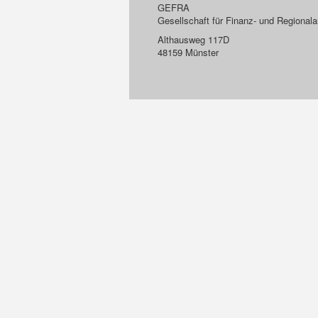
GEFRA
Gesellschaft für Finanz- und Regiona
Althausweg 117D
48159 Münster