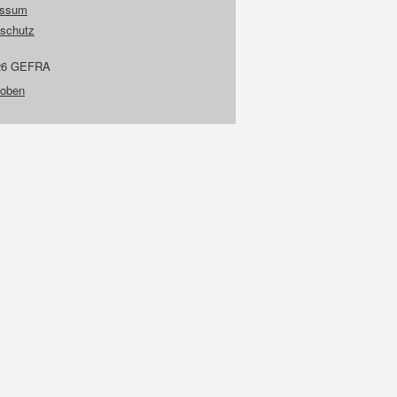
essum
schutz
26 GEFRA
 oben