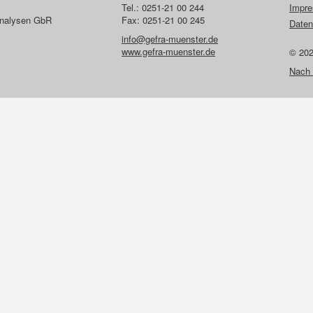
Tel.: 0251-21 00 244
Impr
lanalysen GbR
Fax: 0251-21 00 245
Daten
info@gefra-muenster.de
www.gefra-muenster.de
© 20
Nach