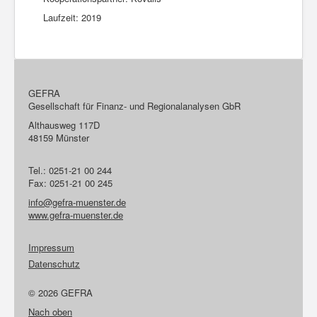
Laufzeit: 2019
GEFRA
Gesellschaft für Finanz- und Regionalanalysen GbR
Althausweg 117D
48159 Münster
Tel.: 0251-21 00 244
Fax: 0251-21 00 245
info@gefra-muenster.de
www.gefra-muenster.de
Impressum
Datenschutz
© 2026 GEFRA
Nach oben