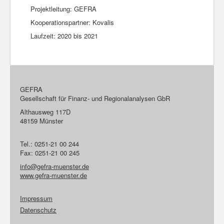
Projektleitung: GEFRA
Kooperationspartner: Kovalis
Laufzeit: 2020 bis 2021
GEFRA
Gesellschaft für Finanz- und Regionalanalysen GbR
Althausweg 117D
48159 Münster
Tel.: 0251-21 00 244
Fax: 0251-21 00 245
info@gefra-muenster.de
www.gefra-muenster.de
Impressum
Datenschutz