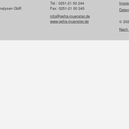
Tel.: 0251-21 00 244
Impr
lanalysen GbR
Fax: 0251-21 00 245
Daten
info@gefra-muenster.de
www.gefra-muenster.de
© 20
Nach