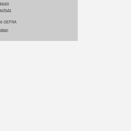
essum
schutz
26 GEFRA
 oben