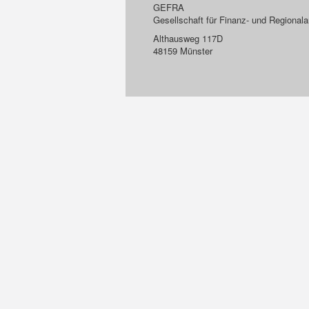
GEFRA
Gesellschaft für Finanz- und Regiona
Althausweg 117D
48159 Münster