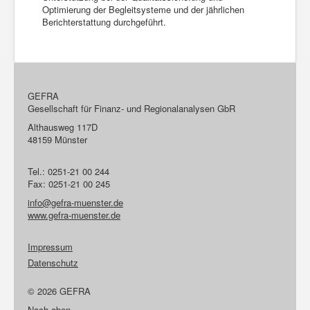
Optimierung der Begleitsysteme und der jährlichen
Berichterstattung durchgeführt.
GEFRA
Gesellschaft für Finanz- und Regionalanalysen GbR
Althausweg 117D
48159 Münster
Tel.: 0251-21 00 244
Fax: 0251-21 00 245
info@gefra-muenster.de
www.gefra-muenster.de
Impressum
Datenschutz
© 2026 GEFRA
Nach oben