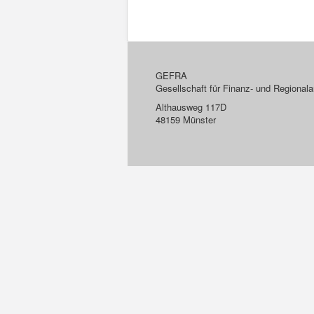
GEFRA
Gesellschaft für Finanz- und Regiona
Althausweg 117D
48159 Münster