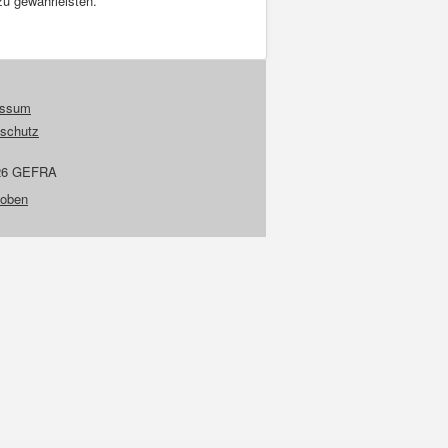
zu gewährleisten.
essum
schutz
26 GEFRA
 oben