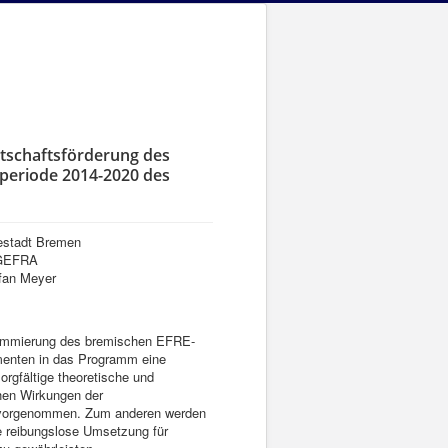
tschaftsförderung des
rperiode 2014-2020 des
sestadt Bremen
- GEFRA
efan Meyer
grammierung des bremischen EFRE-
umenten in das Programm eine
sorgfältige theoretische und
chen Wirkungen der
g vorgenommen. Zum anderen werden
e reibungslose Umsetzung für