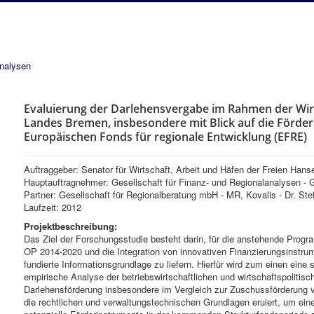
analysen
Evaluierung der Darlehensvergabe im Rahmen der Wir
Landes Bremen, insbesondere mit Blick auf die Förde
Europäischen Fonds für regionale Entwicklung (EFRE)
Auftraggeber: Senator für Wirtschaft, Arbeit und Häfen der Freien Han
Hauptauftragnehmer: Gesellschaft für Finanz- und Regionalanalysen 
Partner: Gesellschaft für Regionalberatung mbH - MR, Kovalis - Dr. St
Laufzeit: 2012
Projektbeschreibung:
Das Ziel der Forschungsstudie besteht darin, für die anstehende Pro
OP 2014-2020 und die Integration von innovativen Finanzierungsinstr
fundierte Informationsgrundlage zu liefern. Hierfür wird zum einen eine 
empirische Analyse der betriebswirtschaftlichen und wirtschaftspolitis
Darlehensförderung insbesondere im Vergleich zur Zuschussförderun
die rechtlichen und verwaltungstechnischen Grundlagen eruiert, um ein