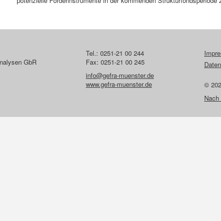
potenzielle Förderinstrumente in der kommenden Strukturfondsperiode 
Tel.: 0251-21 00 244
Impr
lanalysen GbR
Fax: 0251-21 00 245
Daten
info@gefra-muenster.de
www.gefra-muenster.de
© 20
Nach