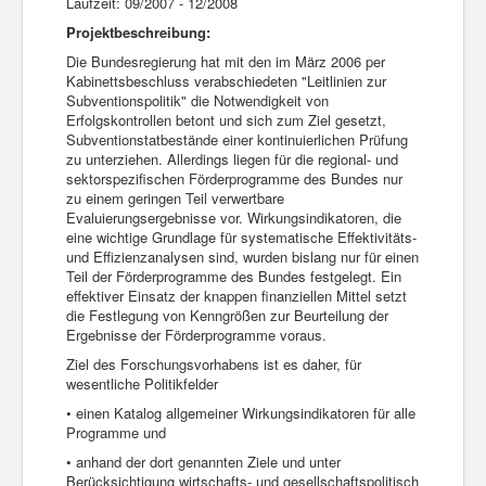
Laufzeit: 09/2007 - 12/2008
Projektbeschreibung:
Die Bundesregierung hat mit den im März 2006 per
Kabinettsbeschluss verabschiedeten "Leitlinien zur
Subventionspolitik" die Notwendigkeit von
Erfolgskontrollen betont und sich zum Ziel gesetzt,
Subventionstatbestände einer kontinuierlichen Prüfung
zu unterziehen. Allerdings liegen für die regional- und
sektorspezifischen Förderprogramme des Bundes nur
zu einem geringen Teil verwertbare
Evaluierungsergebnisse vor. Wirkungsindikatoren, die
eine wichtige Grundlage für systematische Effektivitäts-
und Effizienzanalysen sind, wurden bislang nur für einen
Teil der Förderprogramme des Bundes festgelegt. Ein
effektiver Einsatz der knappen finanziellen Mittel setzt
die Festlegung von Kenngrößen zur Beurteilung der
Ergebnisse der Förderprogramme voraus.
Ziel des Forschungsvorhabens ist es daher, für
wesentliche Politikfelder
• einen Katalog allgemeiner Wirkungsindikatoren für alle
Programme und
• anhand der dort genannten Ziele und unter
Berücksichtigung wirtschafts- und ge­sellschaftspolitisch