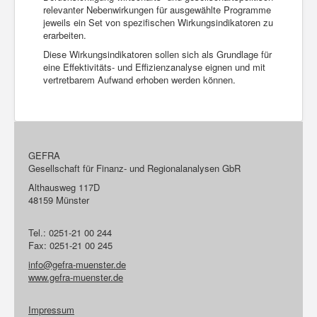
relevanter Nebenwirkungen für ausgewählte Programme
je­weils ein Set von spezifischen Wirkungsindikatoren zu
erarbeiten.
Diese Wirkungsindikatoren sollen sich als Grundlage für
eine Effektivitäts- und Effizienz­analyse eignen und mit
vertretbarem Aufwand erhoben werden können.
GEFRA
Gesellschaft für Finanz- und Regionalanalysen GbR
Althausweg 117D
48159 Münster
Tel.: 0251-21 00 244
Fax: 0251-21 00 245
info@gefra-muenster.de
www.gefra-muenster.de
Impressum