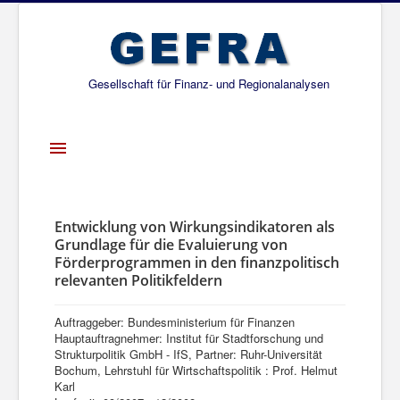
Gesellschaft für Finanz- und Regionalanalysen
Toggle
Navigation
Startseite
Über uns
Entwicklung von Wirkungsindikatoren als
Grundlage für die Evaluierung von
Projekte
Förderprogrammen in den finanzpolitisch
relevanten Politikfeldern
Publikationen
Gesellschafter
Auftraggeber: Bundesministerium für Finanzen
Hauptauftragnehmer: Institut für Stadtforschung und
Netzwerk
Strukturpolitik GmbH - IfS, Partner: Ruhr-Universität
Bochum, Lehrstuhl für Wirtschaftspolitik : Prof. Helmut
Karl