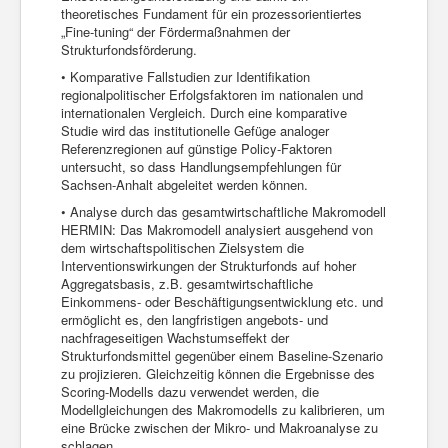
theoretisches Fundament für ein prozessorientiertes
„Fine-tuning“ der Fördermaßnahmen der
Strukturfondsförderung.
• Komparative Fallstudien zur Identifikation
regionalpolitischer Erfolgsfaktoren im nationalen und
internationalen Vergleich. Durch eine komparative
Studie wird das institutionelle Gefüge analoger
Referenzregionen auf günstige Policy-Faktoren
untersucht, so dass Handlungsempfehlungen für
Sachsen-Anhalt abgeleitet werden können.
• Analyse durch das gesamtwirtschaftliche Makromodell
HERMIN: Das Makromodell analysiert ausgehend von
dem wirtschaftspolitischen Zielsystem die
Interventionswirkungen der Strukturfonds auf hoher
Aggregatsbasis, z.B. gesamtwirtschaftliche
Einkommens- oder Beschäftigungsentwicklung etc. und
ermöglicht es, den langfristigen angebots- und
nachfrageseitigen Wachstumseffekt der
Strukturfondsmittel gegenüber einem Baseline-Szenario
zu projizieren. Gleichzeitig können die Ergebnisse des
Scoring-Modells dazu verwendet werden, die
Modellgleichungen des Makromodells zu kalibrieren, um
eine Brücke zwischen der Mikro- und Makroanalyse zu
schlagen.