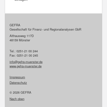
GEFRA
Gesellschaft für Finanz- und Regionalanalysen GbR
Althausweg 117D
48159 Münster
Tel.: 0251-21 00 244
Fax: 0251-21 00 245
info@gefra-muenster.de
www.gefra-muenster.de
Impressum
Datenschutz
© 2026 GEFRA
Nach oben