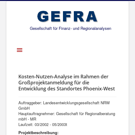
Gesellschaft für Finanz- und Regionalanalysen
Toggle
Navigation
Startseite
Über uns
Kosten-Nutzen-Analyse im Rahmen der
Großprojektanmeldung für die
Projekte
Entwicklung des Standortes Phoenix-West
Publikationen
Auftraggeber: Landesentwicklungsgesellschaft NRW
Gesellschafter
GmbH
Hauptauftragnehmer: Gesellschaft für Regionalberatung
Netzwerk
mbH - MR
Laufzeit: 03/2002 - 05/2003t
Projektbeschreibung: