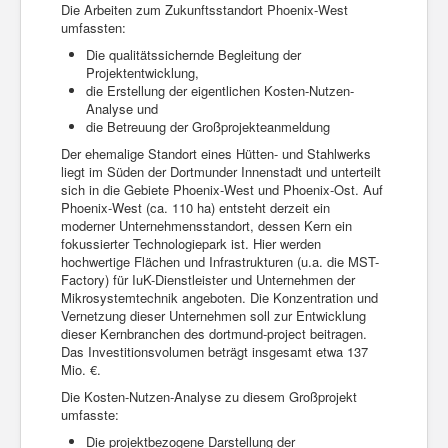
Die Arbeiten zum Zukunftsstandort Phoenix-West
umfassten:
Die qualitätssichernde Begleitung der
Projektentwicklung,
die Erstellung der eigentlichen Kosten-Nutzen-
Analyse und
die Betreuung der Großprojekteanmeldung
Der ehemalige Standort eines Hütten- und Stahlwerks
liegt im Süden der Dortmunder Innenstadt und unterteilt
sich in die Gebiete Phoenix-West und Phoenix-Ost. Auf
Phoenix-West (ca. 110 ha) entsteht derzeit ein
moderner Unternehmensstandort, dessen Kern ein
fokussierter Technologiepark ist. Hier werden
hochwertige Flächen und Infrastrukturen (u.a. die MST-
Factory) für IuK-Dienstleister und Unternehmen der
Mikrosystemtechnik angeboten. Die Konzentration und
Vernetzung dieser Unternehmen soll zur Entwicklung
dieser Kernbranchen des dortmund-project beitragen.
Das Investitionsvolumen beträgt insgesamt etwa 137
Mio. €.
Die Kosten-Nutzen-Analyse zu diesem Großprojekt
umfasste:
Die projektbezogene Darstellung der