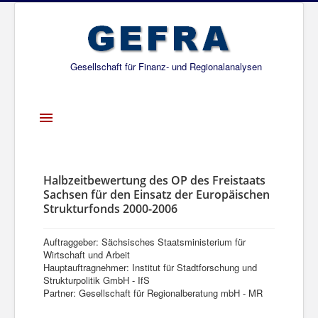
Gesellschaft für Finanz- und Regionalanalysen
Toggle
Navigation
Startseite
Über uns
Halbzeitbewertung des OP des Freistaats
Sachsen für den Einsatz der Europäischen
Projekte
Strukturfonds 2000-2006
Publikationen
Auftraggeber: Sächsisches Staatsministerium für
Gesellschafter
Wirtschaft und Arbeit
Hauptauftragnehmer: Institut für Stadtforschung und
Netzwerk
Strukturpolitik GmbH - IfS
Partner: Gesellschaft für Regionalberatung mbH - MR