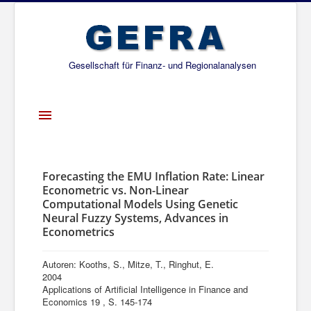
Gesellschaft für Finanz- und Regionalanalysen
Toggle
Navigation
Startseite
Über uns
Forecasting the EMU Inflation Rate: Linear
Econometric vs. Non-Linear
Projekte
Computational Models Using Genetic
Neural Fuzzy Systems, Advances in
Publikationen
Econometrics
Gesellschafter
Autoren: Kooths, S., Mitze, T., Ringhut, E.
Netzwerk
2004
Applications of Artificial Intelligence in Finance and
Economics 19 , S. 145-174