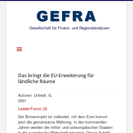
Gesellschaft für Finanz- und Regionalanalysen
Toggle
Navigation
Startseite
Über uns
Das bringt die EU-Erweiterung für
ländliche Räume
Projekte
Publikationen
Autoren: Untiedt, G.
2001
Gesellschafter
Leader-Forum (3)
Netzwerk
Der Binnenmarkt ist vollendet, mit dem Euro kommt
jetzt die gemeinsame Währung. In den kommenden
Jahren werden die mittel- und osteuropäischen Staaten
in die europäische Wirtschaft integriert. Dieser Schritt