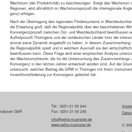
Wachstum (der Produktivität) zu beschleunigen. Steigt das Wachstum do
Regionen, wird allmählich im Wachstumsprozeß die interregionale Ang
genz) erfolgen.
Nach der Übertragung des regionalen Fördersystems in Westdeutschla
die Erwartung groß, daß die Regionalpolitik über den beschriebenen 
Konvergenzprozeß zwi­schen Ost- und Westdeutschland beeinflussen wü
Aufholprozeß Thüringens und der ostdeutschen Länder trotz der intens
einmal seine Dynamik eingebüßt zu haben. In diesem Zusammenhang ste
die Regionalpolitik spielt und in welchem Ausmaß sie den wirtschaftli
beeinflussen kann. Diese Frage wird einer empirischen Analyse unterz
der Wachstumstheorie, die für die Untersuchung des Zusammenhangs
Konvergenz in den letzten Jahren entwickelt worden sind. Auf der Grun
untersucht, welchen Beitrag die GRW in Thüringen mit ihrem Instrument
Investitionsförderung zur Konvergenz geleistet hat.
Tel.: 0251-21 00 244
Impr
lanalysen GbR
Fax: 0251-21 00 245
Daten
info@gefra-muenster.de
www.gefra-muenster.de
© 20