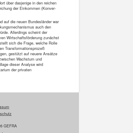
rt über dasjenige in den reichen
leichung der Einkommen (Konver­
nd auf die neuen Bundesländer war
Wirkungsmechanismus auch den
rde. Allerdings scheint der
iven Wirtschaftsförderung zunächst
llt sich die Frage, welche Rolle
chen Transformationsprozeß
ogen, gestützt auf neuere Ansätze
 zwischen Wachstum und
dlage dieser Analyse wird
arium der privaten
essum
schutz
26 GEFRA