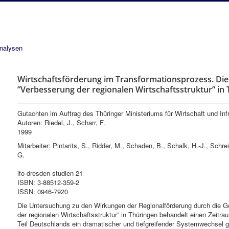
analysen
Wirtschaftsförderung im Transformationsprozess. Di
”Verbesserung der regionalen Wirtschaftsstruktur” in
Gutachten im Auftrag des Thüringer Ministeriums für Wirtschaft und Infr
Autoren: Riedel, J., Scharr, F.
1999
Mitarbeiter: Pintarits, S., Ridder, M., Schaden, B., Schalk, H.-J., Schrei
G.
ifo dresden studien 21
ISBN: 3-88512-359-2
ISSN: 0946-7920
Die Untersuchung zu den Wirkungen der Regionalförderung durch die 
der regionalen Wirtschaftsstruktur” in Thüringen behandelt einen Zeitr
Teil Deutschlands ein dramatischer und tiefgreifender Systemwechsel ge