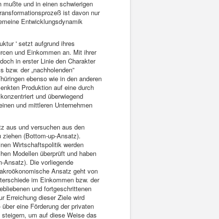
en mußte und in einen schwierigen
ransformationsprozeß ist davon nur
llgemeine Entwicklungsdynamik
tur ' setzt aufgrund ihres
urcen und Einkommen an. Mit ihrer
och in erster Linie den Charakter
s bzw. der „nachholenden”
Thüringen ebenso wie in den anderen
lenkten Produktion auf eine durch
 konzentriert und überwiegend
leinen und mittleren Unternehmen
tz aus und versuchen aus den
 ziehen (Bottom-up-Ansatz).
n Wirtschaftspolitik werden
hen Modellen überprüft und haben
n-Ansatz). Die vorliegende
 makroökonomische Ansatz geht von
 Unterschiede im Einkommen bzw. der
gebliebenen und fortgeschrittenen
r Erreichung dieser Ziele wird
über eine Förderung der privaten
u steigern, um auf diese Weise das