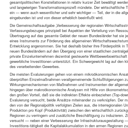
gesamtpolitischen Konstellationen in relativ kurzer Zeit bewältigt werd
und langwierigen Transformationsprozeß mündete. Der wirtschaftliche T
ein — wenn auch wesentlicher und sehr wichtiger — Teil, der in die a
eingebunden ist und von dieser erheblich beeinflußt wird.
Die Gemeinschaftsaufgabe „Verbesserung der regionalen Wirtschaftsstruk
Verfassungsbezuges prinzipiell bei Aspekten der Verteilung von Resso
Übertragung auf das ge­samte Gebiet der neuen Bundesländer hat sie jed
eines Instruments zur Förderung des allgemeinen Wirtschaftswachstum
Entwicklung angenommen. Sie hat deshalb bisher ihre Förderpolitik in 
neuen Bundeslän­dern auf den Übergang von einer staatlichen zentralge
private Einzelunternehmen dezentral gesteuerte Wettbewerbswirtschaft
gewerbliche Investitionen unterstützt. Ein Schwergewicht lag auf den k
des verarbeitenden Gewerbes.
Die meisten Evaluierungen gehen von einem mikroökonomischen Ansa
überprüften Einzelmaßnahmen verallgemeinernde Schlußfolgerungen zu
Wirkungsmechanismen von Maßnahmen und Instrumenten der allgemeine
hingegen über makroökonomische Analysen mit Hilfe von ökonometrisc
den großen Vorteil, daß sie die indirekten Effekte einbeziehen (Top-dow
Evaluierung versucht, beide Ansätze miteinander zu verknüpfen. Der
den von der Regionalpolitik verfolgten Zielen aus, die interregionalen
Produktion pro Kopf (Produktivität) zwischen den wirtschaftlich zurück
Regionen zu verringern und zusätzliche Beschäftigung zu induzieren. Zu
versucht — neben einer Verbesserung der Infrastrukturausgestaltung — 
Investitions-tätigkeit die Kapitalakkumulation in den armen Regionen z