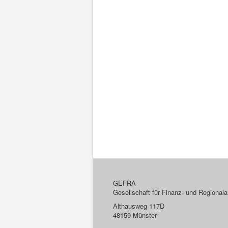
GEFRA
Gesellschaft für Finanz- und Regiona
Althausweg 117D
48159 Münster