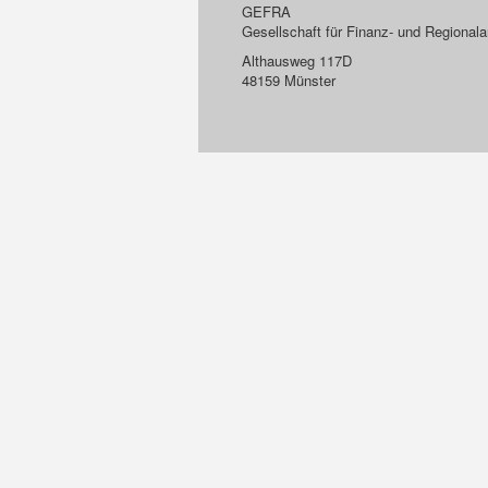
GEFRA
Gesellschaft für Finanz- und Regiona
Althausweg 117D
48159 Münster