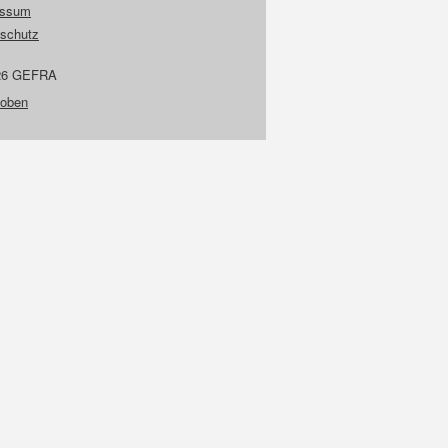
essum
schutz
26 GEFRA
 oben