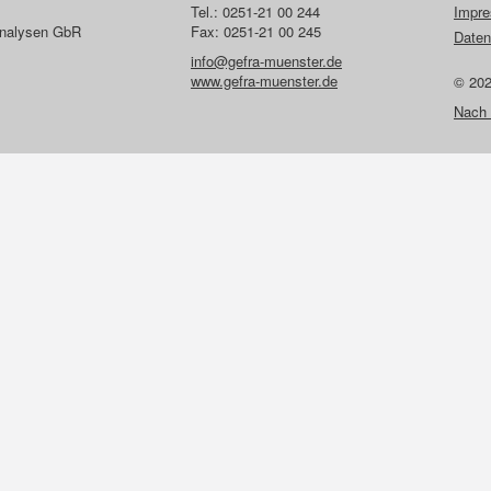
Tel.: 0251-21 00 244
Impr
lanalysen GbR
Fax: 0251-21 00 245
Daten
info@gefra-muenster.de
www.gefra-muenster.de
© 20
Nach