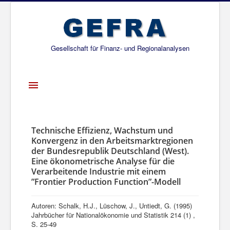
Gesellschaft für Finanz- und Regionalanalysen
Toggle
Navigation
Startseite
Über uns
Technische Effizienz, Wachstum und
Konvergenz in den Arbeitsmarktregionen
Projekte
der Bundesrepublik Deutschland (West).
Eine ökonometrische Analyse für die
Publikationen
Verarbeitende Industrie mit einem
”Frontier Production Function”-Modell
Gesellschafter
Netzwerk
Autoren: Schalk, H.J., Lüschow, J., Untiedt, G. (1995)
Jahrbücher für Nationalökonomie und Statistik 214 (1) ,
S. 25-49